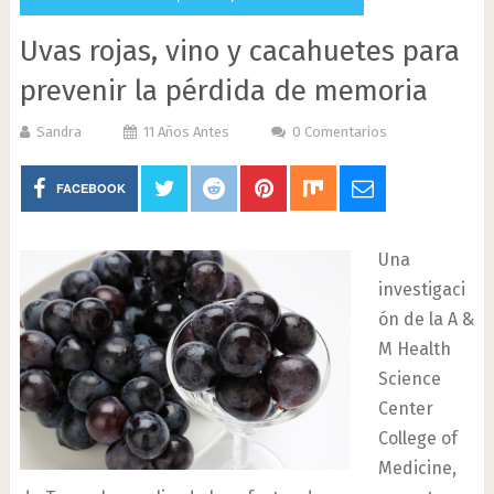
Uvas rojas, vino y cacahuetes para
prevenir la pérdida de memoria
Sandra
11 Años Antes
0 Comentarios
FACEBOOK
Una
investigaci
ón de la A &
M Health
Science
Center
College of
Medicine,