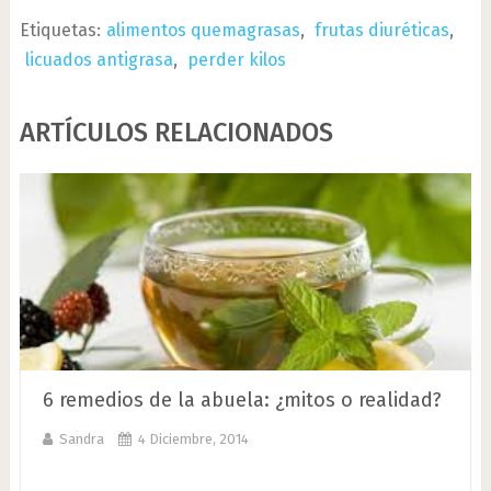
Etiquetas:
alimentos quemagrasas
,
frutas diuréticas
,
licuados antigrasa
,
perder kilos
ARTÍCULOS RELACIONADOS
6 remedios de la abuela: ¿mitos o realidad?
Sandra
4 Diciembre, 2014