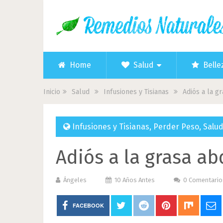
Home
Salud
Belle
Inicio
Salud
Infusiones y Tisianas
Adiós a la g
Infusiones y Tisianas
,
Perder Peso
,
Salu
Adiós a la grasa a
Ángeles
10 Años Antes
0 Comentario
FACEBOOK