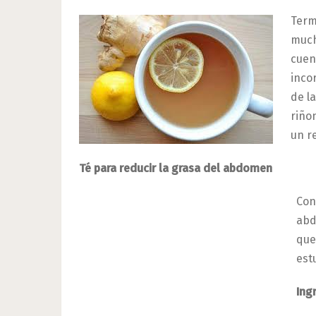
Term
much
cuen
inco
de l
riño
un r
Té para reducir la grasa del abdomen
Con
abd
que
est
Ing