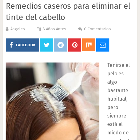
Remedios caseros para eliminar el
tinte del cabello
Ángeles
8 Años Antes
0 Comentarios
FACEBOOK
Teñirse el
pelo es
algo
bastante
habitual,
pero
siempre
está el
miedo de