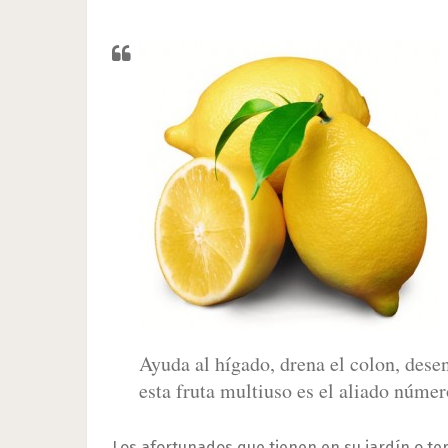
Ayuda al hígado, drena el colon, deseng
esta fruta multiuso es el aliado númer
Los afortunados que tienen en su jardín o ter