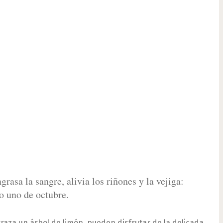
rasa la sangre, alivia los riñones y la vejiga:
o uno de octubre.
raza un árbol de limón, pueden disfrutar de la delicada