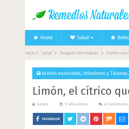
Home
Salud
Belle
Inicio
Salud
Terapias Alternativas
Aceites esen
Aceites esenciales
,
Infusiones y Tisianas
Limón, el cítrico q
Sandra
12 Años Antes
0 Comentarios
FACEBOOK