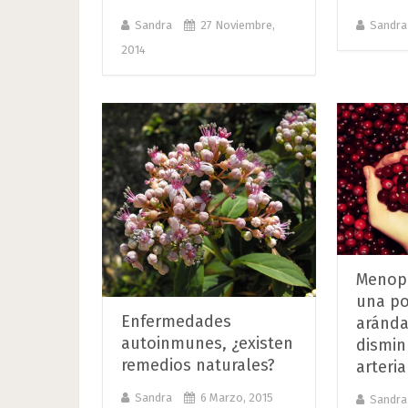
Sandra
27 Noviembre,
Sandra
2014
Menopa
una po
Enfermedades
aránda
autoinmunes, ¿existen
dismin
remedios naturales?
arteria
Sandra
6 Marzo, 2015
Sandra