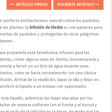
ARTÍCULO PREVIO
SIGUIENTE ARTÍCULO
n perfecto antibacteriano natural contra los parásitos
e las plantas: la
infusión de hiedra
es una panacea para
ibrarlas de parásitos y protegerlas de otros peligrosos
taques.
ara prepararla esta beneficiosa infusión para las
lantas, cortar alguna rama de hiedra, desmenuzarla y
onerla a hervir en un litro de agua durante unos
inutos, como se haría normalmente con una clásica
nfusión. Al final de la ebullición, tapar la olla y dejar en
ransferir el líquido a un envase con vaporizador.
 este líquido, pulverizar las hojas atacadas por los
ásitos de manera uniforme (en el frente y el dorso) y
ter el resto de la infusión en la tierra, de modo que las