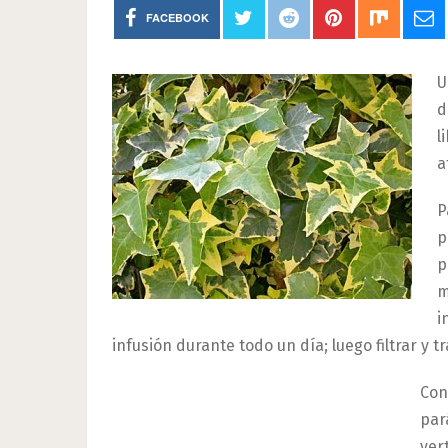
FACEBOOK
U
d
l
a
P
p
p
m
i
infusión durante todo un día; luego filtrar y t
Con
par
ver