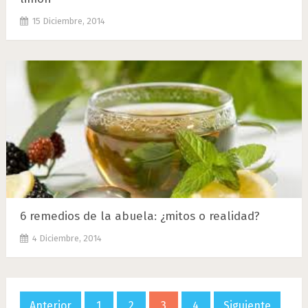
15 Diciembre, 2014
6 remedios de la abuela: ¿mitos o realidad?
4 Diciembre, 2014
Paginación
Anterior
1
2
3
4
Siguiente