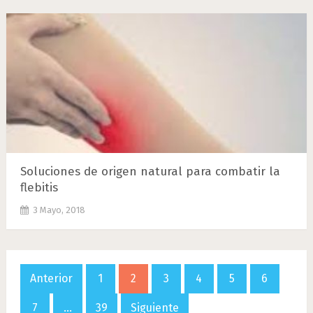
Soluciones de origen natural para combatir la
flebitis
3 Mayo, 2018
Paginación
Anterior
1
2
3
4
5
6
de
7
…
39
Siguiente