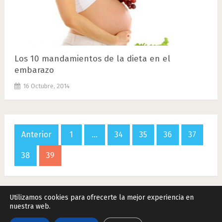
Los 10 mandamientos de la dieta en el
embarazo
16 Octubre, 2014
Paginación
Anterior
1
…
34
35
36
37
de
38
39
entradas
Utilizamos cookies para ofrecerte la mejor experiencia en
nuestra web.
Remedios Naturales.Net
Copyright © 2026.