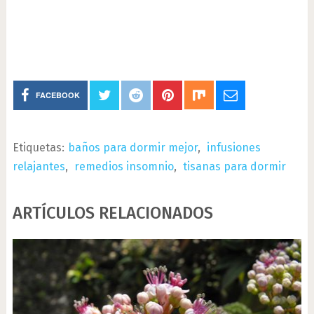
FACEBOOK
Etiquetas:
baños para dormir mejor
,
infusiones
relajantes
,
remedios insomnio
,
tisanas para dormir
ARTÍCULOS RELACIONADOS