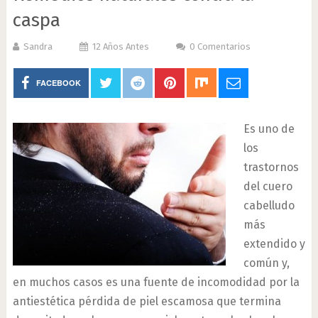
caspa
Sandra
12 Años Antes
0 Comentarios
FACEBOOK
Es uno de
los
trastornos
del cuero
cabelludo
más
extendido y
común y,
en muchos casos es una fuente de incomodidad por la
antiestética pérdida de piel escamosa que termina