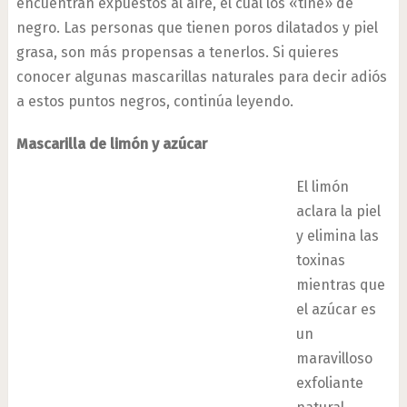
encuentran expuestos al aire, el cual los «tiñe» de
negro. Las personas que tienen poros dilatados y piel
grasa, son más propensas a tenerlos. Si quieres
conocer algunas mascarillas naturales para decir adiós
a estos puntos negros, continúa leyendo.
Mascarilla de limón y azúcar
El limón
aclara la piel
y elimina las
toxinas
mientras que
el azúcar es
un
maravilloso
exfoliante