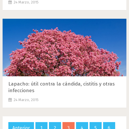
24 Marzo, 2015
Lapacho: útil contra la cándida, cistitis y otras
infecciones
24 Marzo, 2015
Paginación
Anterior
1
2
3
4
5
6