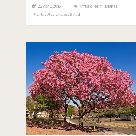
22 Abril, 2015
Infusiones Y Tisianas
,
Plantas Medicinales
,
Salud