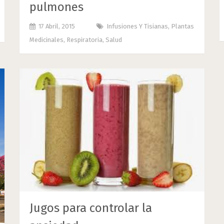
pulmones
17 Abril, 2015
Infusiones Y Tisianas
,
Plantas
Medicinales
,
Respiratoria
,
Salud
Jugos para controlar la