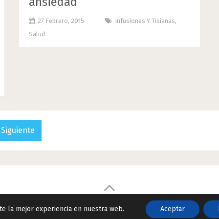
ansiedad
27 Febrero, 2015
Infusiones Y Tisianas
,
Salud
Siguiente
kies
te la mejor experiencia en nuestra web.
Aceptar