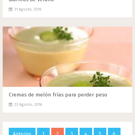
31 Agosto, 2016
Cremas de melón frías para perder peso
23 Agosto, 2016
Paginación
Anterior
1
2
3
4
5
6