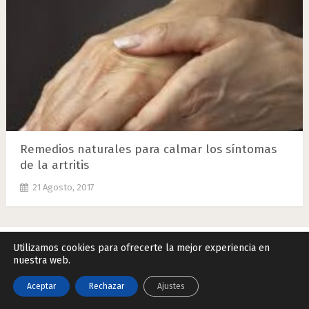
Remedios naturales para calmar los síntomas
de la artritis
21 Agosto, 2017
Utilizamos cookies para ofrecerte la mejor experiencia en
nuestra web.
Remedios Naturales.Net
Copyright © 2026.
Contactar
|
Datos Legales y Privacidad
|
Política de Cookies
Aceptar
Rechazar
Ajustes