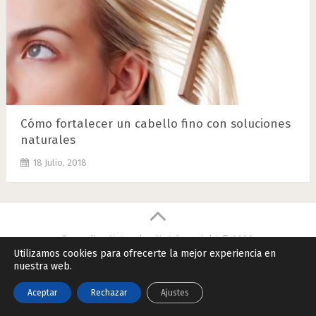
Cómo fortalecer un cabello fino con soluciones
naturales
18 Julio, 2018
Remedios Naturales.Net
Copyright © 2026.
Utilizamos cookies para ofrecerte la mejor experiencia en
Contactar
|
Datos Legales y Privacidad
|
Política de Cookies
nuestra web.
Aceptar
Rechazar
Ajustes