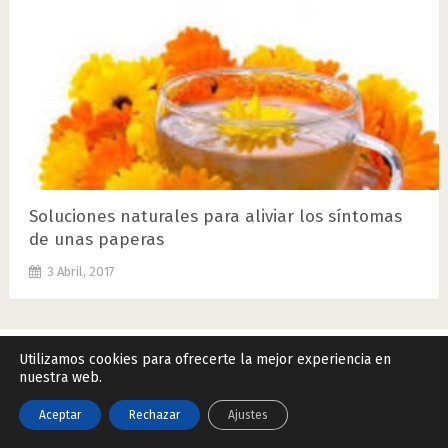
Soluciones naturales para aliviar los síntomas
de unas paperas
3 Abril, 2017
Utilizamos cookies para ofrecerte la mejor experiencia en
nuestra web.
Remedios Naturales.Net
Copyright © 2026.
Contactar
|
Datos Legales y Privacidad
|
Política de Cookies
Aceptar
Rechazar
Ajustes