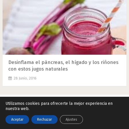
Desinflama el páncreas, el hígado y los riñones
con estos jugos naturales
28 Junio, 2016
Utilizamos cookies para ofrecerte la mejor experiencia en
nuestra web.
Remedios Naturales.Net
Copyright © 2026.
Contactar
|
Datos Legales y Privacidad
|
Política de Cookies
Aceptar
Rechazar
Ajustes