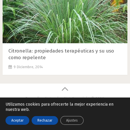
Citronella: propiedades terapéuticas y su uso
como repelente
9 Diciembre, 2014
Remedios Naturales.Net
Copyright © 2026.
Utilizamos cookies para ofrecerte la mejor experiencia en
Contactar
|
Datos Legales y Privacidad
|
Política de Cookies
nuestra web.
Aceptar
Rechazar
Ajustes